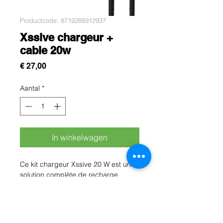
Productcode: 8719288912937
Xssive chargeur +
cable 20w
Prijs
€ 27,00
Aantal
*
In winkelwagen
Ce kit chargeur Xssive 20 W est une
solution complète de recharge
rapide Power Delivery (PD)
composée d’un adaptateur secteur
USB-C 20 W et d’un câble USB-C
vers USB-C de 1 mètre inclus, prêt à