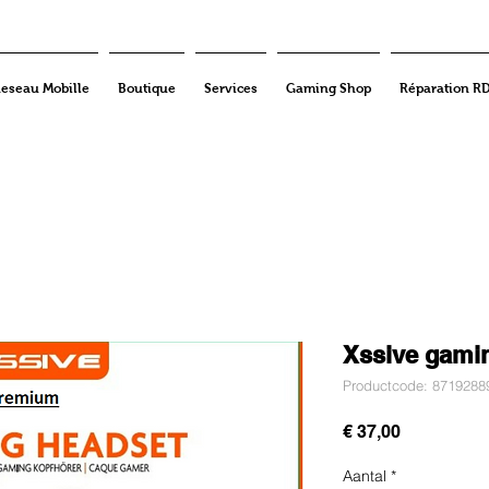
eseau Mobille
Boutique
Services
Gaming Shop
Réparation R
Xssive gami
Productcode: 8719288
Prijs
€ 37,00
Aantal
*