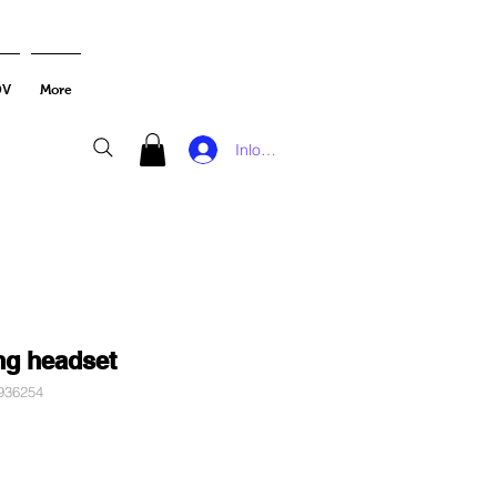
DV
More
Inloggen
ng headset
936254