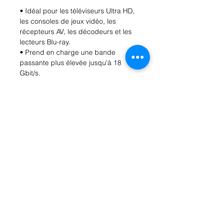
• Idéal pour les téléviseurs Ultra HD,
les consoles de jeux vidéo, les
récepteurs AV, les décodeurs et les
lecteurs Blu-ray.
• Prend en charge une bande
passante plus élevée jusqu'à 18
Gbit/s.
• Prend en charge la résolution vidéo
4K@50/60, 2160p, 4 fois plus claire
que la résolution vidéo 1080p/60.
• Jusqu'à 32 canaux audio pour une
expérience audio immersive
multidimensionnelle.
• Fréquence d'échantillonnage audio
jusqu'à 1536 kHz pour une fidélité
audio optimale.
• Prise en charge du format d'image
vidéo grand angle 21:9.
• Synchronisation dynamique des
flux vidéo et audio.