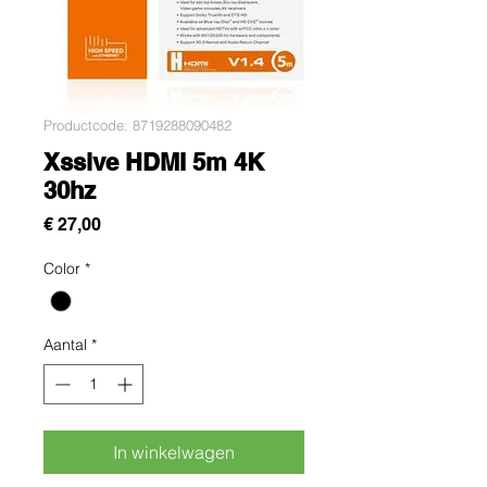
Productcode: 8719288090482
Xssive HDMI 5m 4K
30hz
Prijs
€ 27,00
Color
*
Aantal
*
In winkelwagen