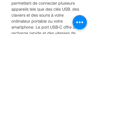
permettant de connecter plusieurs
appareils tels que des clés USB, des
claviers et des souris à votre
ordinateur portable ou votre
smartphone. Le port USB-C offre une
recharge rapide et des vitesses de
transfert de données élevées, ce qui
en fait un accessoire indispensable
pour ceux qui sont souvent en
déplacement. Compact et léger, il se
glisse facilement dans votre sac ou
votre poche, ce qui en fait un choix
idéal pour les voyages ou le travail à
distance. Améliorez votre
connectivité avec le XSSIVE USB
HUB TO USB-C 3IN1 et profitez d'un
multitâche fluide et efficace.
Rue Léon Theodor, 8 1090 Jette