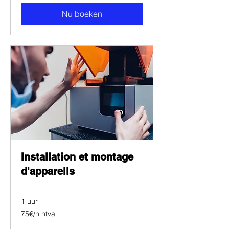
Nu boeken
Installation et montage
d'appareils
1 uur
75€/h
75€/h htva
htva