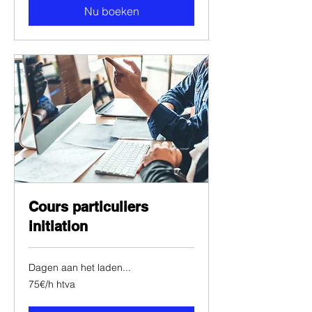
Nu boeken
Cours particuliers
initiation
Dagen aan het laden...
75€/h
75€/h htva
htva