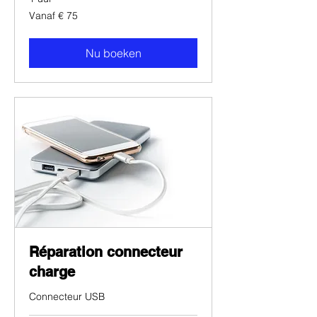
Vanaf
Vanaf € 75
75
euro
Nu boeken
Réparation connecteur
charge
Connecteur USB