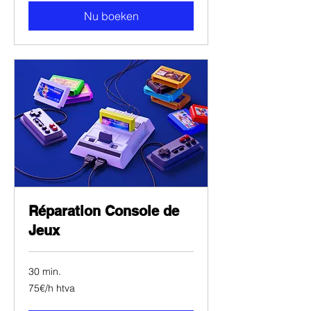
Nu boeken
Réparation Console de
Jeux
30 min.
75€/h
75€/h htva
htva