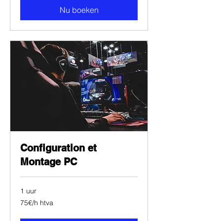
Nu boeken
Configuration et
Montage PC
1 uur
75€/h
75€/h htva
htva