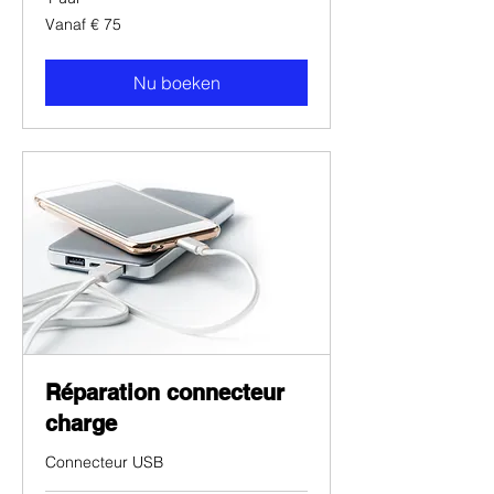
Vanaf
Vanaf € 75
75
euro
Nu boeken
Réparation connecteur
charge
Connecteur USB