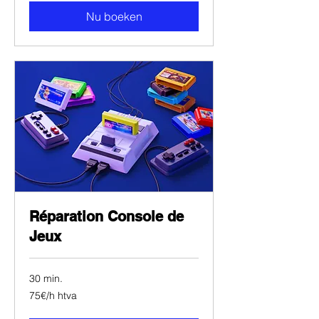
Nu boeken
Réparation Console de
Jeux
30 min.
75€/h
75€/h htva
htva