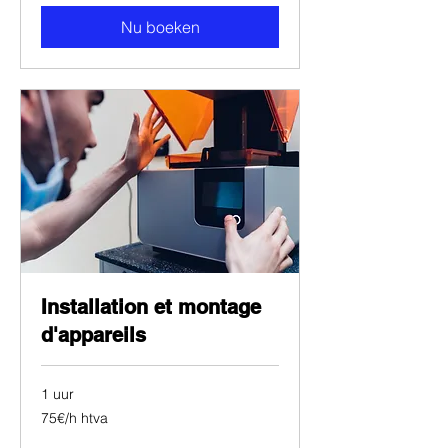
Nu boeken
Installation et montage
d'appareils
1 uur
75€/h
75€/h htva
htva