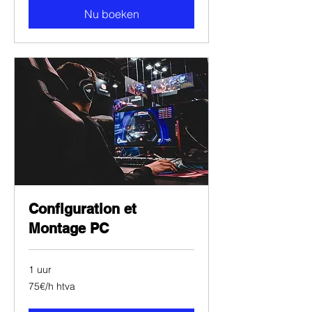
Nu boeken
Configuration et
Montage PC
1 uur
75€/h
75€/h htva
htva