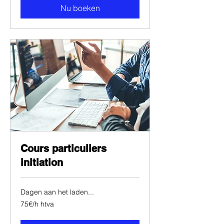
Nu boeken
Cours particuliers
initiation
Dagen aan het laden...
75€/h
75€/h htva
htva